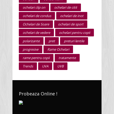
ochelari clip on
ochelari de citit
ochelari de condus
ochelari de inot
Ochelari de Soare
ochelari de sport
ochelari de vedere
ochelari pentru copii
polarizante
pret
preturi lentile
progresive
Rame Ochelari
rame pentru copii
tratamente
Trends
UVA
UVB
Probeaza Online !