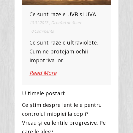
Ce sunt razele UVB si UVA
10.01.2017
,
Ochelari de Soare
,
0 Comments
Ce sunt razele ultraviolete.
Cum ne protejam ochii
impotriva lor...
Read More
Ultimele postari:
Ce știm despre lentilele pentru
controlul miopiei la copii?
Vreau și eu lentile progresive. Pe
care le aleg?