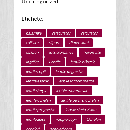
Uncategorized
Etichete:
balamale
calaculator
calculator
calitate
clipon
dimensiuni
fashion
fotocromatice
heliomate
ingrijire
Lentile
lentile bifocale
lentile copii
lentile degresive
lentile essilor
lentile fotocromatice
lentile hoya
lentile monofocale
lentile ochelari
lentile pentru ochelari
lentile progresive
lentile rhein vision
lentile zeiss
miopie copii
Ochelari
ochelari
ochelari.com