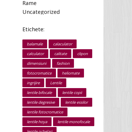
Rame
Uncategorized
Etichete:
balamale
calaculator
calculator
calitate
clipon
dimensiuni
fashion
fotocromatice
heliomate
ingrijire
Lentile
lentile bifocale
lentile copii
lentile degresive
lentile essilor
lentile fotocromatice
lentile hoya
lentile monofocale
lentile ochelari