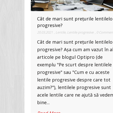
Cât de mari sunt prețurile lentilelo
progresive?
20.03.2021
,
Lentile
,
Lentile progresive
,
0 Commen
Cât de mari sunt prețurile lentilelo
progresive? Așa cum am vazut în a
articole pe blogul Optipro (de
exemplu "Pe scurt despre lentilele
progresive" sau "Cum e cu aceste
lentile progresive despre care tot
auzim?"), lentilele progresive sunt
acele lentile care ne ajută să vede
bine...
Read More