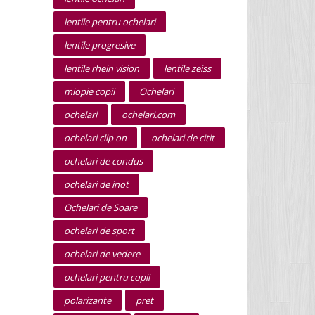
lentile pentru ochelari
lentile progresive
lentile rhein vision
lentile zeiss
miopie copii
Ochelari
ochelari
ochelari.com
ochelari clip on
ochelari de citit
ochelari de condus
ochelari de inot
Ochelari de Soare
ochelari de sport
ochelari de vedere
ochelari pentru copii
polarizante
pret