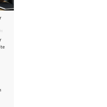
r
ts
r
lte
m